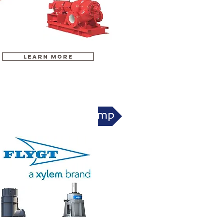
LEARN MORE
ygt A-C custom pump