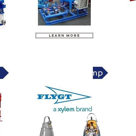
LEARN MORE
Fl
Submersible pump